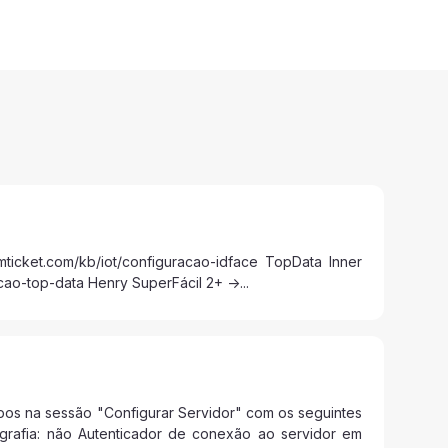
omticket.com/kb/iot/configuracao-idface TopData Inner
ao-top-data Henry SuperFácil 2+ ->...
mpos na sessão "Configurar Servidor" com os seguintes
ografia: não Autenticador de conexão ao servidor em