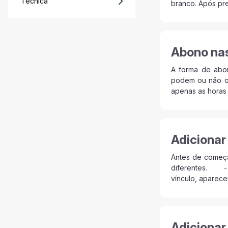
Técnica
branco. Após pre
Abono nas
A forma de abon
podem ou não oco
apenas as horas 
Adicionar
Antes de começa
diferentes. - F
vínculo, aparece
Adicionar