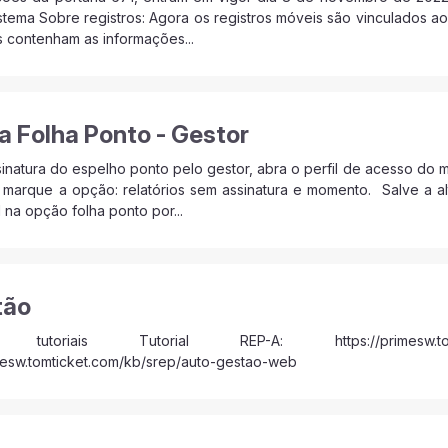
istema Sobre registros: Agora os registros móveis são vinculados 
 contenham as informações...
a Folha Ponto - Gestor
ssinatura do espelho ponto pelo gestor, abra o perfil de acesso do 
 marque a opção: relatórios sem assinatura e momento. Salve a a
 na opção folha ponto por...
tão
oriais Tutorial REP-A: https://primesw.tomticke
imesw.tomticket.com/kb/srep/auto-gestao-web