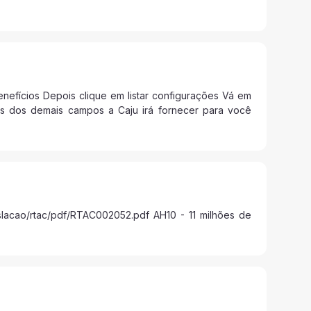
efícios Depois clique em listar configurações Vá em
s dos demais campos a Caju irá fornecer para você
slacao/rtac/pdf/RTAC002052.pdf AH10 - 11 milhões de