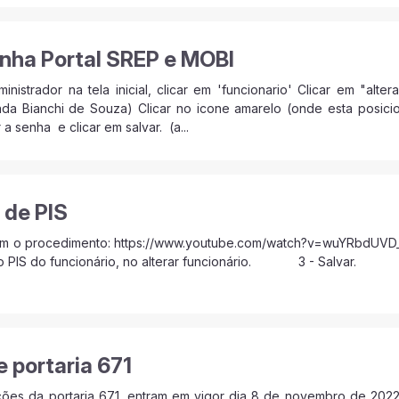
enha Portal SREP e MOBI
nistrador na tela inicial, clicar em 'funcionario' Clicar em "alt
nda Bianchi de Souza) Clicar no icone amarelo (onde esta pos
 a senha e clicar em salvar. (a...
 de PIS
com o procedimento: https://www.youtube.com/watch?v=wuYRbdUV
PIS do funcionário, no alterar funcionário. 3 - Salvar. 
e portaria 671
es da portaria 671, entram em vigor dia 8 de novembro de 2022, 