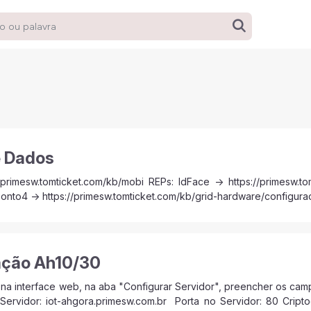
e Dados
/primesw.tomticket.com/kb/mobi REPs: IdFace -> https://primesw.t
onto4 -> https://primesw.tomticket.com/kb/grid-hardware/configurac
ação Ah10/30
 na interface web, na aba "Configurar Servidor", preencher os ca
Servidor: iot-ahgora.primesw.com.br Porta no Servidor: 80 Cript