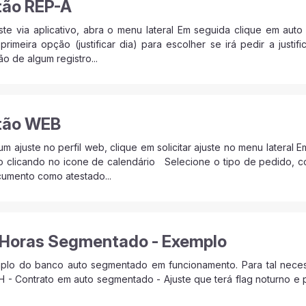
tão REP-A
juste via aplicativo, abra o menu lateral Em seguida clique em au
primeira opção (justificar dia) para escolher se irá pedir a justif
ão de algum registro...
tão WEB
r um ajuste no perfil web, clique em solicitar ajuste no menu latera
 clicando no icone de calendário Selecione o tipo de pedido, com
cumento como atestado...
 Horas Segmentado - Exemplo
lo do banco auto segmentado em funcionamento. Para tal necess
 - Contrato em auto segmentado - Ajuste que terá flag noturno e p