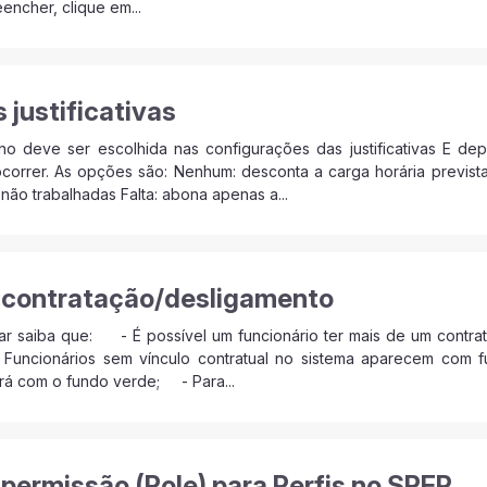
encher, clique em...
 justificativas
o deve ser escolhida nas configurações das justificativas E d
rrer. As opções são: Nenhum: desconta a carga horária prevista m
não trabalhadas Falta: abona apenas a...
 contratação/desligamento
r saiba que: - É possível um funcionário ter mais de um contra
uncionários sem vínculo contratual no sistema aparecem com f
rá com o fundo verde; - Para...
 permissão (Role) para Perfis no SREP