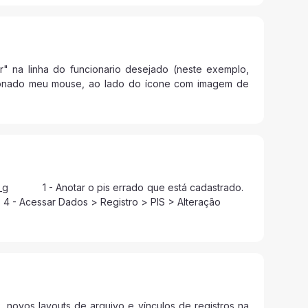
erar" na linha do funcionario desejado (neste exemplo,
icionado meu mouse, ao lado do ícone com imagem de
D_g 1 - Anotar o pis errado que está cadastrado.
4 - Acessar Dados > Registro > PIS > Alteração
novos layouts de arquivo e vínculos de registros na