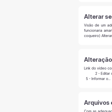
Alterar s
Visão de um admi
funcionaria ama
coqueiro) Alterar
Alteração
Link do vídeo 
2 - Editar o 
5 - Informar o...
Arquivos 
Com as adequaçõ