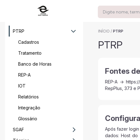
PTRP
INÍCIO
/
PTRP
PTRP
Cadastros
Tratamento
Banco de Horas
Fontes d
REP-A
REP-A -> https:/
IOT
RepPlus, 373 e P
Relatórios
Integração
Configur
Glossário
Após fazer login
SGAF
dados: Host do 