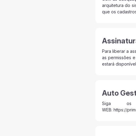
arquitetura do s
que os cadastros
Assinatur
Para liberar a a
as permissões e
estará disponível
Auto Ges
Siga os tut
WEB: https://pr