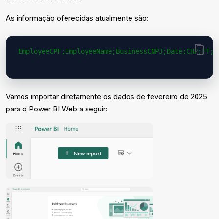
As informação oferecidas atualmente são:
EmployeeCPF;EmployeeName;BusinessCNPJ;Date;CHP;FT;H
Vamos importar diretamente os dados de fevereiro de 2025
para o Power BI Web a seguir: