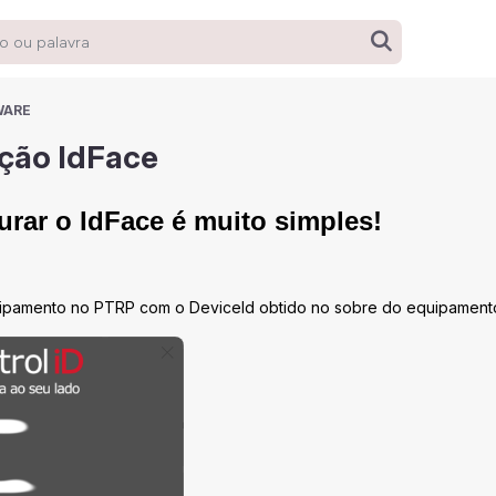
WARE
ção IdFace
urar o IdFace é muito simples!
uipamento no PTRP com o DeviceId obtido no sobre do equipament